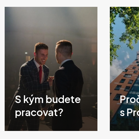
S kým budete
Pro
pracovat?
s Pr
Klikněte
Klikněte
pro
pro