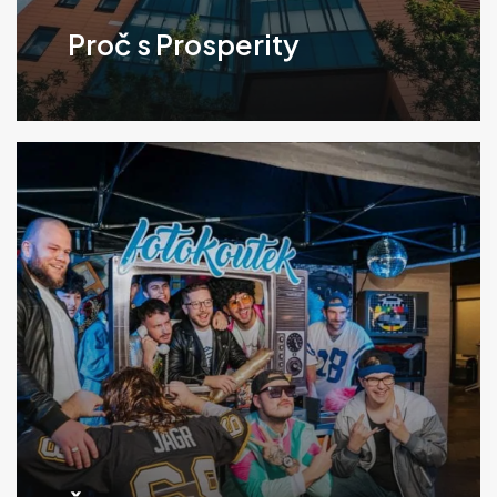
Proč s Prosperity
Klikněte
pro
více
informací