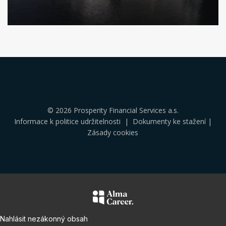
Klikněte
pro
více
informací
© 2026 Prosperity Financial Services a.s.
Informace k politice udržitelnosti
|
Dokumenty ke stažení
|
Zásady cookies
Nahlásit nezákonný obsah