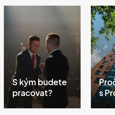
S kým budete
Pro
pracovat?
s Pr
Klikněte
Klikněte
pro
pro