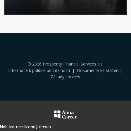
Klikněte
pro
více
informací
© 2026 Prosperity Financial Services a.s.
Informace k politice udržitelnosti
|
Dokumenty ke stažení
|
Zásady cookies
Nahlásit nezákonný obsah