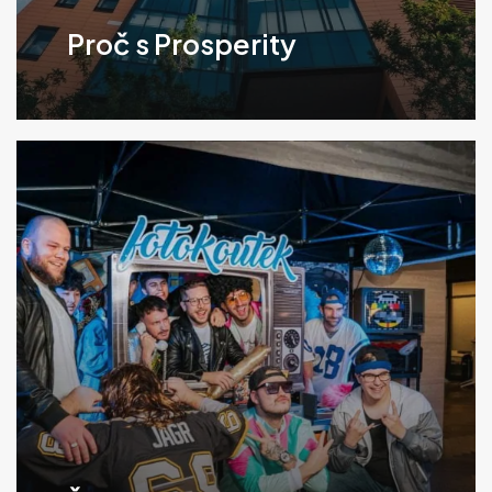
Proč s Prosperity
Klikněte
pro
více
informací