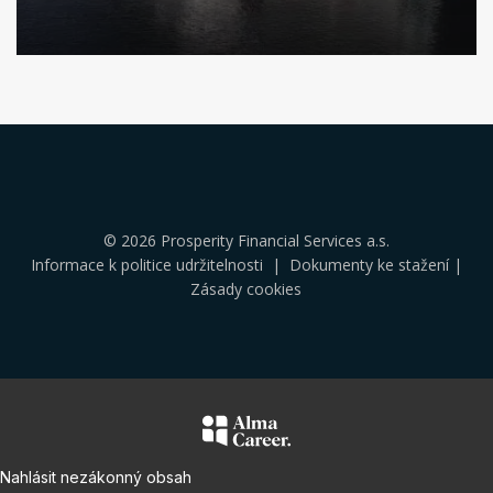
Klikněte
pro
více
informací
© 2026 Prosperity Financial Services a.s.
Informace k politice udržitelnosti
|
Dokumenty ke stažení
|
Zásady cookies
Nahlásit nezákonný obsah