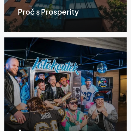
Proč s Prosperity
Klikněte
pro
více
informací