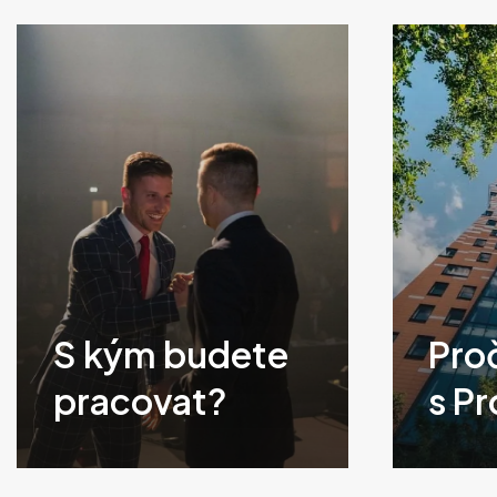
S kým budete
Pro
pracovat?
s Pr
Klikněte
Klikněte
pro
pro